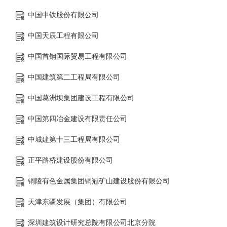
中国中铁股份有限公司
中国天辰工程有限公司
中国首钢国际贸易工程有限公司
中国建筑第二工程局有限公司
中国葛洲坝集团建设工程有限公司
中国第四冶金建设有限责任公司
中城建第十三工程局有限公司
正平路桥建设股份有限公司
铜陵有色金属集团铜冠矿山建设股份有限公司
天津东疆发展（集团）有限公司
深圳建筑设计研究总院有限公司北京分院