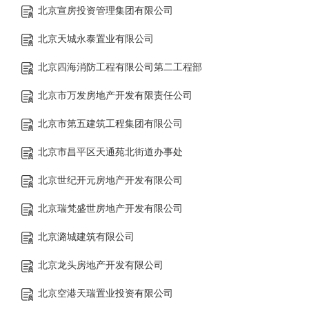
北京宣房投资管理集团有限公司
北京天城永泰置业有限公司
北京四海消防工程有限公司第二工程部
北京市万发房地产开发有限责任公司
北京市第五建筑工程集团有限公司
北京市昌平区天通苑北街道办事处
北京世纪开元房地产开发有限公司
北京瑞梵盛世房地产开发有限公司
北京潞城建筑有限公司
北京龙头房地产开发有限公司
北京空港天瑞置业投资有限公司