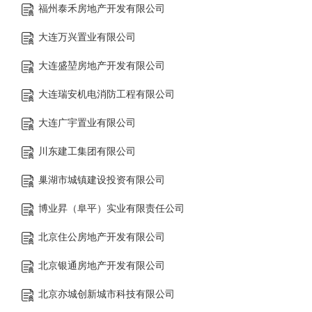
福州泰禾房地产开发有限公司
大连万兴置业有限公司
大连盛堃房地产开发有限公司
大连瑞安机电消防工程有限公司
大连广宇置业有限公司
川东建工集团有限公司
巢湖市城镇建设投资有限公司
博业昇（阜平）实业有限责任公司
北京住公房地产开发有限公司
北京银通房地产开发有限公司
北京亦城创新城市科技有限公司