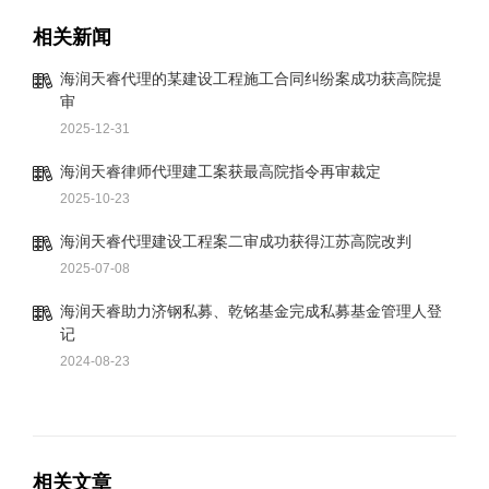
相关新闻
海润天睿代理的某建设工程施工合同纠纷案成功获高院提
审
2025-12-31
海润天睿律师代理建工案获最高院指令再审裁定
2025-10-23
海润天睿代理建设工程案二审成功获得江苏高院改判
2025-07-08
海润天睿助力济钢私募、乾铭基金完成私募基金管理人登
记
2024-08-23
相关文章