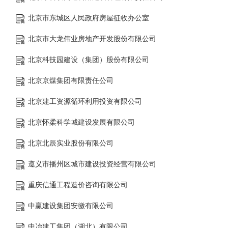
北京市东城区人民政府房屋征收办公室
北京市大龙伟业房地产开发股份有限公司
北京科技园建设（集团）股份有限公司
北京京煤集团有限责任公司
北京建工资源循环利用投资有限公司
北京怀柔科学城建设发展有限公司
北京北辰实业股份有限公司
遵义市播州区城市建设投资经营有限公司
重庆信通工程造价咨询有限公司
中赢建设集团安徽有限公司
中冶建工集团（湖北）有限公司