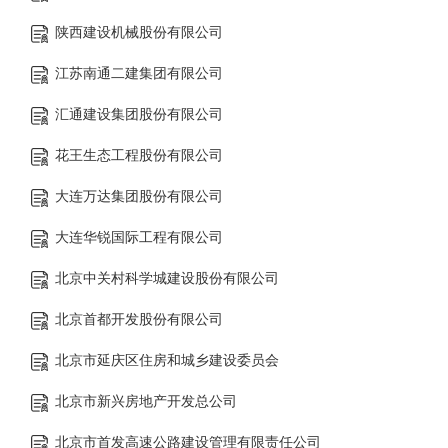
陕西建设机械股份有限公司
江苏南通二建集团有限公司
汇通建设集团股份有限公司
花王生态工程股份有限公司
大连万达集团股份有限公司
大连华锐国际工程有限公司
北京中关村科学城建设股份有限公司
北京首都开发股份有限公司
北京市延庆区住房和城乡建设委员会
北京市新兴房地产开发总公司
北京市首发高速公路建设管理有限责任公司