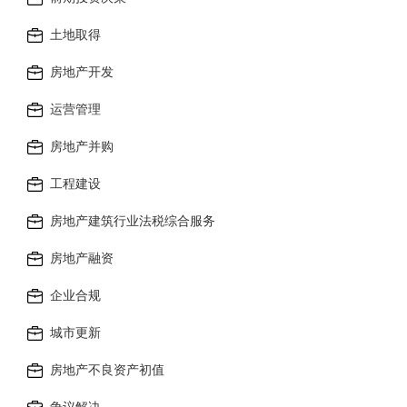
土地取得
房地产开发
运营管理
房地产并购
工程建设
房地产建筑行业法税综合服务
房地产融资
企业合规
城市更新
房地产不良资产初值