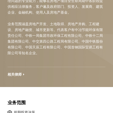
理问题的专业能力，能够在房地产项目全生命周期中各阶段提
供相应法律服务，客户遍及政府部门、投资人、发展商、建筑
企业、金融机构、使用人及房地产基金。
业务范围涵盖房地产开发、土地取得、房地产并购、工程建
设、房地产融资、城市更新等。代表客户有中冶节能环保有限
责任公司、中铁一局集团市政环保工程有限公司、中铁十二局
集团有限公司、中交第四公路工程局有限公司、中国中铁股份
有限公司、中国天辰工程有限公司、中国首钢国际贸易工程有
限公司等知名企业。
相关律师
业务范围
前期投资决策