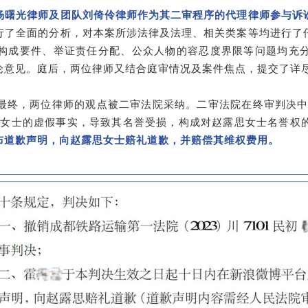
杨曙光律师及团队刘倚伶律师作为其二审程序的代理律师参与诉
行了全面的分析，对本案所涉法律及法理、相关类案等均进行了
构成要件、举证责任分配、公众人物的容忍度界限等问题均充
论意见。庭后，两位律师又结合庭审情况及案件焦点，提交了详
终，两位律师的观点被二审法院采纳。二审法院在终审判决中认定
思女士的虚假事实，导致其名誉受损，构成对赵露思女士名誉权
布道歉声明，向赵露思女士赔礼道歉，并赔偿其维权费用。