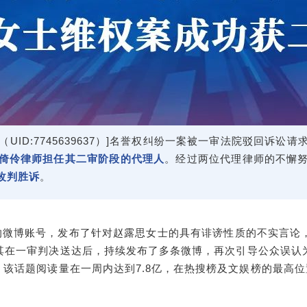
UID:7745639637）]名誉权纠纷一案被一审法院驳回诉讼请
倚伶律师担任其二审阶段的代理人
。经过两位代理律师的不懈
改判胜诉
。
姥湿”的微博账号，发布了针对赵露思女士的具有诽谤性质的不实言
其在一审判决送达后，持续发布了多条微博，再次引导公众误认
，该话题阅读量在一周内达到7.8亿，在热搜榜及文娱榜的最高