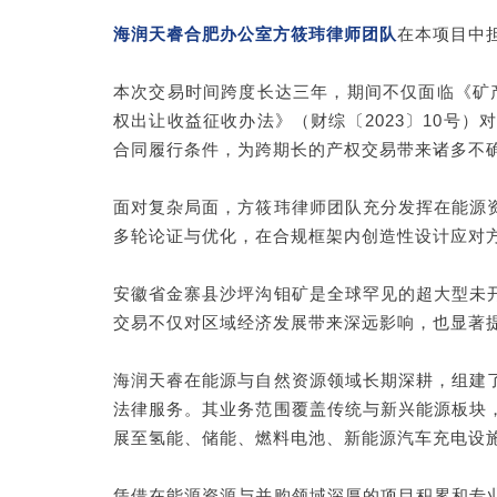
海润天睿合肥办公室方筱玮律师团队
在本项目中
本次交易时间跨度长达三年，期间不仅面临《矿产
权出让收益征收办法》（财综〔2023〕10号
合同履行条件，为跨期长的产权交易带来诸多不
面对复杂局面，方筱玮律师团队充分发挥在能源
多轮论证与优化，在合规框架内创造性设计应对
安徽省金寨县沙坪沟钼矿是全球罕见的超大型未
交易不仅对区域经济发展带来深远影响，也显著
海润天睿在能源与自然资源领域长期深耕，组建
法律服务。其业务范围覆盖传统与新兴能源板块
展至氢能、储能、燃料电池、新能源汽车充电设
凭借在能源资源与并购领域深厚的项目积累和专