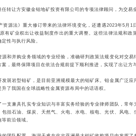
担任转让方安徽金钼地矿投资有限公司的专项法律顾问，为交易
资源法》重大修订带来的法律环境变化，还遭遇2023年5月
）对原有矿业权出让收益制度作出的重大调整。这些法律法规和
确定性与执行风险。
资源和并购业务领域的专业经验，准确研判政策法规变化对交易
方案，最终保障项目在依法合规前提下顺利推进，实现了出让方
开发斑岩型钼矿，是目前亚洲规模最大的钼矿床。钼金属广泛应
提升了我国在全球战略性金属资源布局中的话语权。
了一支兼具扎实专业知识与丰富实务经验的专业律师团队，常年
，包括石油、煤炭、天然气、火电、水电、核电、光伏、风电、
施等前沿领域。
业的团队配置，海润天睿在此次亚洲最大钼矿收购项目中发挥了