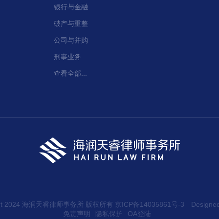
银行与金融
破产与重整
公司与并购
刑事业务
查看全部...
ight 2024 海润天睿律师事务所 版权所有
京ICP备14035861号-3
Designe
免责声明
隐私保护
OA登陆