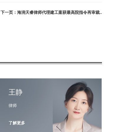
下一页：海润天睿律师代理建工案获最高院指令再审裁..
王静
律师
了解更多