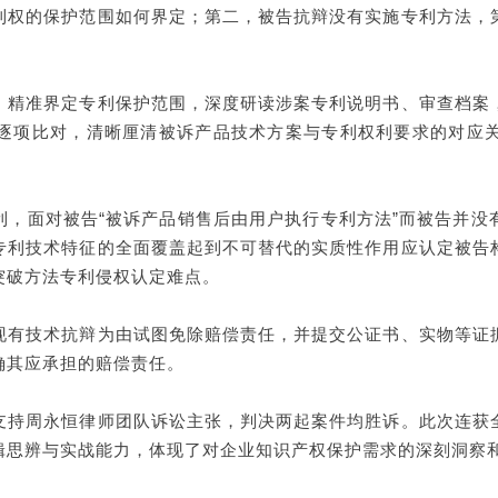
利权的保护范围如何界定；第二，被告抗辩没有实施专利方法，
，精准界定专利保护范围，深度研读涉案专利说明书、审查档案
逐项比对，清晰厘清被诉产品技术方案与专利权利要求的对应
利，面对被告“被诉产品销售后由用户执行专利方法”而被告并没
专利技术特征的全面覆盖起到不可替代的实质性作用应认定被告
突破方法专利侵权认定难点。
现有技术抗辩为由试图免除赔偿责任，并提交公证书、实物等证
确其应承担的赔偿责任。
支持周永恒律师团队诉讼主张，判决两起案件均胜诉。此次连获
辑思辨与实战能力，体现了对企业知识产权保护需求的深刻洞察