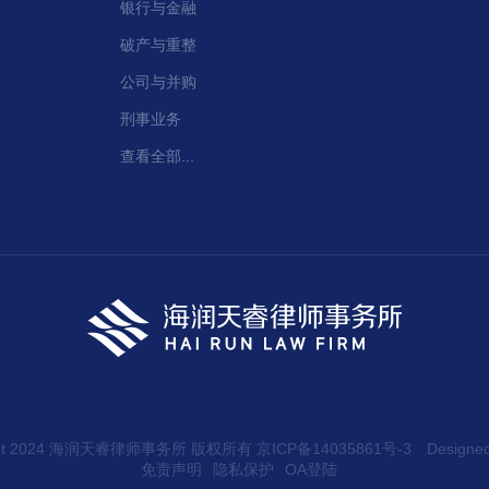
银行与金融
破产与重整
公司与并购
刑事业务
查看全部...
ight 2024 海润天睿律师事务所 版权所有
京ICP备14035861号-3
Designe
免责声明
隐私保护
OA登陆